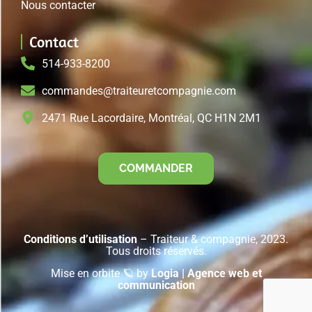
Nous contacter
Contact
514-933-8200
commandes@traiteuretcompagnie.com
2471 Rue Lacordaire, Montréal, QC H1N 2M1
COMMANDER
Conditions d’utilisation
– Traiteur & compagnie, 2023.
Tous droits réservés.
Mise en orbite 🪐 by
Logia | Agence web et
communication