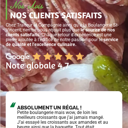
Nos Avis
NOS CLIENTS SATISFAITS
Chez Traiteur et Compagnie ainsi qu’à la Boulangerie St-
Vincent, rien ne nous réjouit plus que
le sourire de nos
clients satisfaits
. Chaque retour d’expérience est une
pierre ajoutée à l’édifice de notre passion pour le
service
de qualité et l’excellence culinaire.
Note globale 4,7
ABSOLUMENT UN RÉGAL !
Petite boulangerie mais wow, de loin les
meilleurs croissants que j’ai jamais mangé.
J’ai essayé les croissants aux amandes et au
beurre ainsi que la baguette. Tout était